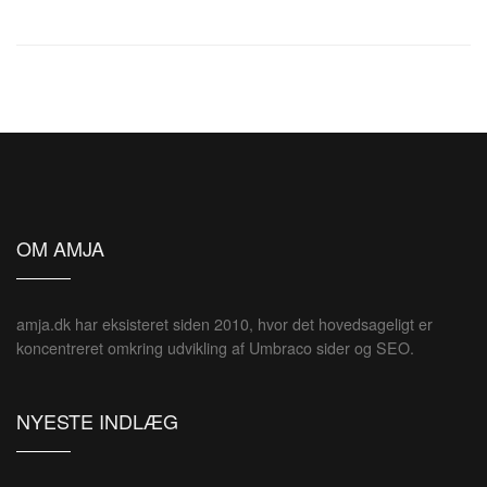
OM AMJA
amja.dk har eksisteret siden 2010, hvor det hovedsageligt er
koncentreret omkring udvikling af Umbraco sider og SEO.
NYESTE INDLÆG