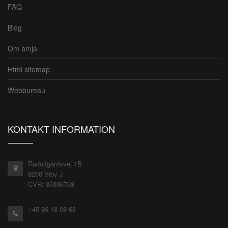
FAQ
Blog
Om amja
Html sitemap
Webbureau
KONTAKT INFORMATION
Rudolfgårdsvej 1B
8260 Viby J
CVR: 36396768
+45 86 18 08 68