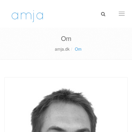
Toggl
navig
Om
amja.dk
Om