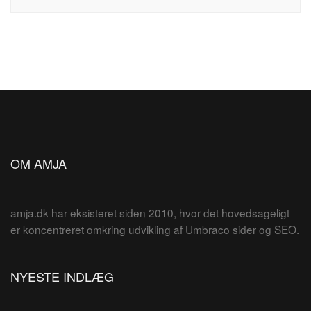
OM AMJA
amja.dk har eksisteret siden 2010, hvor det hovedsageligt
er koncentreret omkring udvikling af Umbraco sider og SEO.
NYESTE INDLÆG