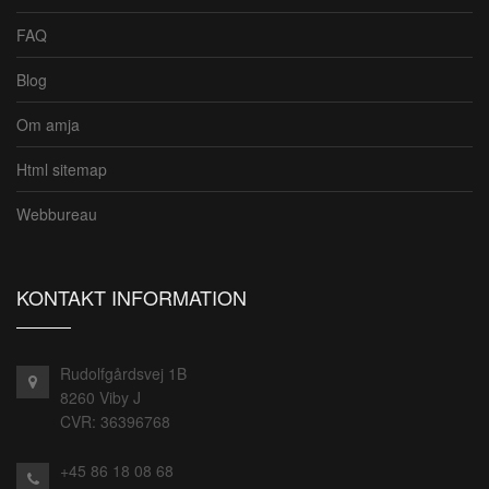
FAQ
Blog
Om amja
Html sitemap
Webbureau
KONTAKT INFORMATION
Rudolfgårdsvej 1B
8260 Viby J
CVR: 36396768
+45 86 18 08 68