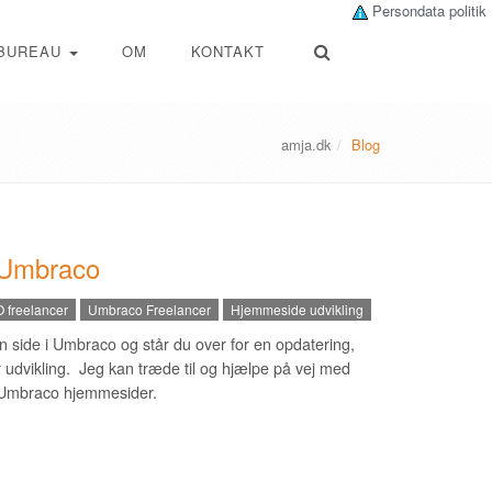
Persondata politik
BUREAU
OM
KONTAKT
amja.dk
Blog
i Umbraco
 freelancer
Umbraco Freelancer
Hjemmeside udvikling
en side i Umbraco og står du over for en opdatering,
 udvikling. Jeg kan træde til og hjælpe på vej med
 Umbraco hjemmesider.