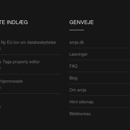
TE INDLÆG
GENVEJE
Ny EU-lov om databeskyttelse
amja.dk
8
Løsninger
 Tags property editor
FAQ
8
Blog
 hjemmeside
8
Om amja
Html sitemap
8
Webbureau