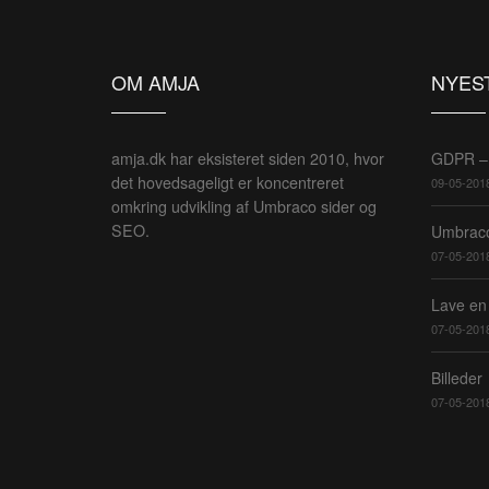
OM AMJA
NYES
amja.dk har eksisteret siden 2010, hvor
GDPR – 
det hovedsageligt er koncentreret
09-05-201
omkring udvikling af Umbraco sider og
SEO.
Umbraco
07-05-201
Lave en
07-05-201
Billeder
07-05-201