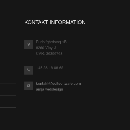
KONTAKT INFORMATION
Rudolfgårdsvej 1B
8260 Viby J
CVR: 36396768
+45 86 18 08 68
kontakt@ecitsoftware.com
amja webdesign