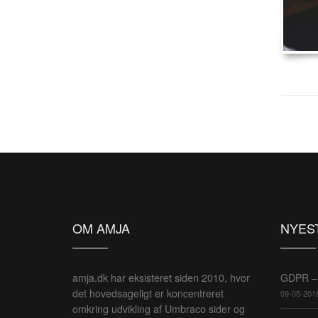
OM AMJA
NYES
amja.dk har eksisteret siden 2010, hvor
GDPR – 
det hovedsageligt er koncentreret
09-05-201
omkring udvikling af Umbraco sider og