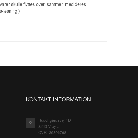
arer skulle flyttes over, sammen med deres
s-løsning.)
KONTAKT INFORMATION
Rudolfgårdsvej 1B
8260 Viby J
CVR: 36396768