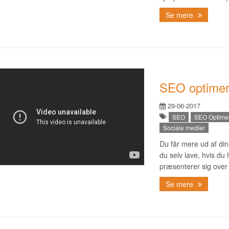
Se mere
SEO optimer
29-06-2017
SEO
SEO Optime
Sociale medier
Du får mere ud af di
du selv lave, hvis du 
præsenterer sig over 
Se mere