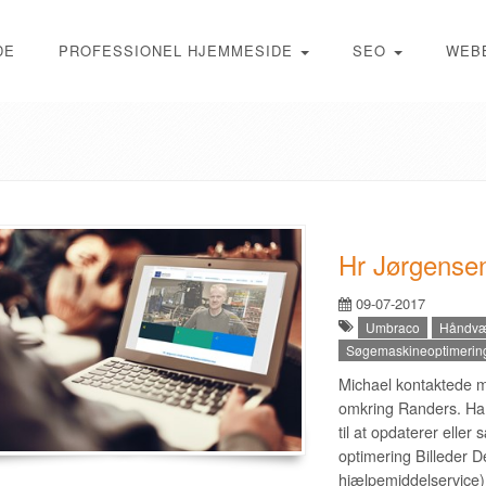
DE
PROFESSIONEL HJEMMESIDE
SEO
WEB
Hr Jørgense
09-07-2017
Umbraco
Håndvæ
Søgemaskineoptimerin
Michael kontaktede mi
omkring Randers. Han
til at opdaterer ell
optimering Billeder D
hjælpemiddelservice)