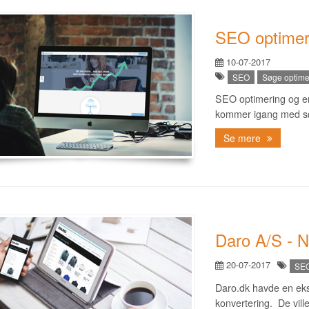
SEO optimer
10-07-2017
SEO
Søge optime
SEO optimering og en
kommer igang med sø
Se mere
Daro A/S - 
20-07-2017
SE
Daro.dk havde en eks
konvertering. De vil