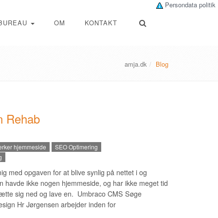
Persondata politik
BUREAU
OM
KONTAKT
amja.dk
Blog
n Rehab
rker hjemmeside
SEO Optimering
g
g med opgaven for at blive synlig på nettet i og
 havde ikke nogen hjemmeside, og har ikke meget tid
er sætte sig ned og lave en. Umbraco CMS Søge
esign Hr Jørgensen arbejder inden for