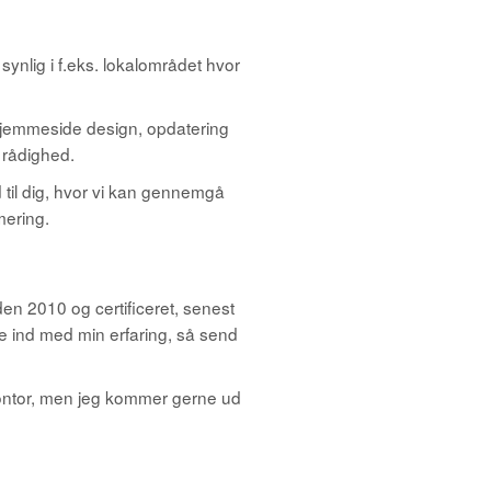
ynlig i f.eks. lokalområdet hvor
hjemmeside design, opdatering
n rådighed.
 til dig, hvor vi kan gennemgå
mering.
en 2010 og certificeret, senest
e ind med min erfaring, så send
kontor, men jeg kommer gerne ud