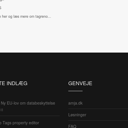
S
n her og læs mere om tagreno...
TE INDLÆG
GENVEJE
Ny EU-lov om databeskyttelse
amja.dk
18
Løsninger
 Tags property editor
FAQ