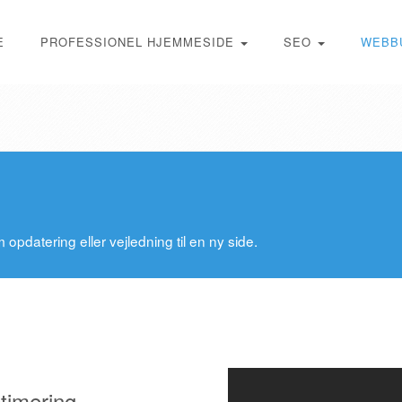
E
PROFESSIONEL HJEMMESIDE
SEO
WEBB
opdatering eller vejledning til en ny side.
timering