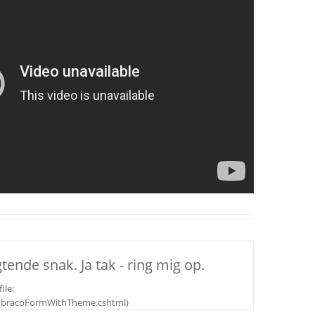
tende snak. Ja tak - ring mig op.
ile:
UmbracoFormWithTheme.cshtml)