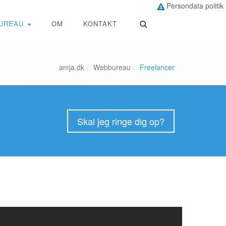
Persondata politik
UREAU
OM
KONTAKT
amja.dk
Webbureau
Freelancer
Skal jeg ringe dig op?