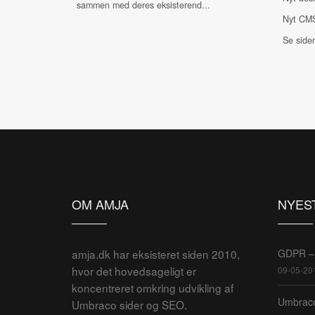
sammen med deres eksisterend...
Nyt CM
Se side
OM AMJA
NYES
amja.dk har eksisteret siden 2010,
GDPR – 
hvor det hovedsageligt er
09-05-20
koncentreret omkring udvikling af
Umbraco
Umbraco sider og SEO.