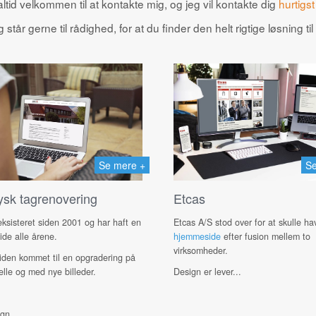
altid velkommen til at kontakte mig, og jeg vil kontakte dig
hurtigst
 står gerne til rådighed, for at du finder den helt rigtige løsning til
Se mere +
Se
ysk tagrenovering
Etcas
ksisteret siden 2001 og har haft en
Etcas A/S stod over for at skulle h
ide alle årene.
hjemmeside
efter fusion mellem to
virksomheder.
iden kommet til en opgradering på
elle og med nye billeder.
Design er lever...
ign