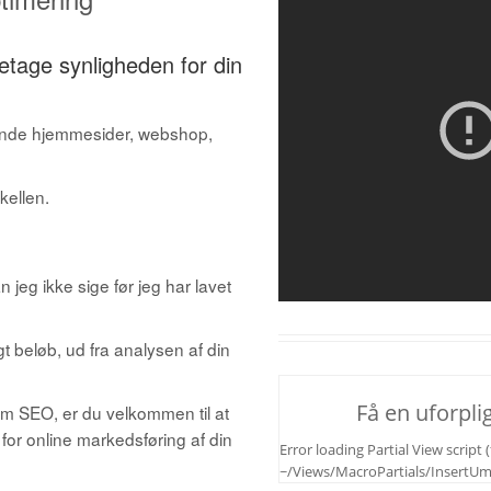
etage synligheden for din
ende hjemmesider, webshop,
kellen.
jeg ikke sige før jeg har lavet
t beløb, ud fra analysen af din
Få en uforplig
 om SEO, er du velkommen til at
or online markedsføring af din
Error loading Partial View script (f
~/Views/MacroPartials/Insert