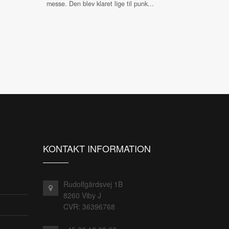
messe. Den blev klaret lige til punk...
KONTAKT INFORMATION
Rudolfgårdsvej 1B
8260 Viby J
CVR: 36396768