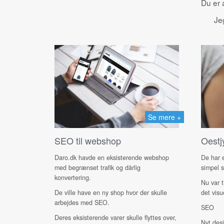
Du er 
Jeg
Se mere +
SEO til webshop
Oestj
Daro.dk havde en eksisterende webshop
De har e
med begrænset trafik og dårlig
simpel s
konvertering.
Nu var t
De ville have en ny shop hvor der skulle
det visu
arbejdes med SEO.
SEO
Deres eksisterende varer skulle flyttes over,
Nyt des