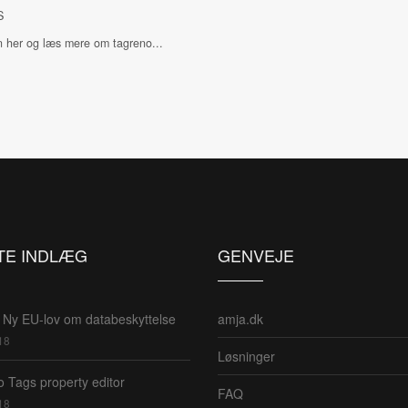
S
n her og læs mere om tagreno...
TE INDLÆG
GENVEJE
Ny EU-lov om databeskyttelse
amja.dk
18
Løsninger
 Tags property editor
FAQ
18