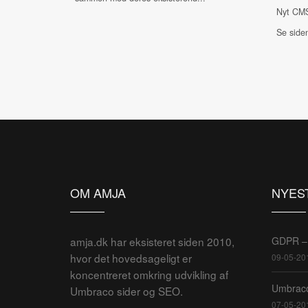
Nyt CM
Se side
OM AMJA
NYES
amja.dk har eksisteret siden 2010,
GDPR – 
hvor det hovedsageligt er
09-05-20
koncentreret omkring udvikling af
Umbraco
Umbraco sider og SEO.
07-05-20