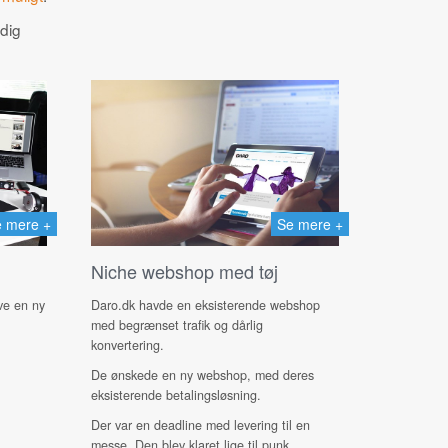
 dig
 mere +
Se mere +
Niche webshop med tøj
ave en ny
Daro.dk havde en eksisterende webshop
med begrænset trafik og dårlig
konvertering.
De ønskede en ny webshop, med deres
eksisterende betalingsløsning.
Der var en deadline med levering til en
messe. Den blev klaret lige til punk...