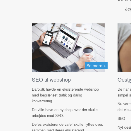
Jeg
Se mere +
SEO til webshop
Oestj
Daro.dk havde en eksisterende webshop
De har e
med begrænset trafik og dårlig
simpel s
konvertering.
Nu var t
De ville have en ny shop hvor der skulle
det visu
arbejdes med SEO.
SEO
Deres eksisterende varer skulle flyttes over,
Nyt des
sammen med deres eksisterend...