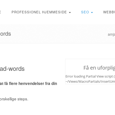
E
PROFESSIONEL HJEMMESIDE
SEO
WEBB
words
amj
 ad-words
Få en uforplig
Error loading Partial View script (f
~/Views/MacroPartials/Insert
t få flere henvendelser fra din
orskellige steps.