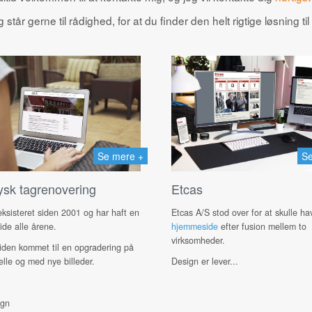
 står gerne til rådighed, for at du finder den helt rigtige løsning til
Se mere +
Se
ysk tagrenovering
Etcas
ksisteret siden 2001 og har haft en
Etcas A/S stod over for at skulle h
ide alle årene.
hjemmeside
efter fusion mellem to
virksomheder.
iden kommet til en opgradering på
elle og med nye billeder.
Design er lever...
ign