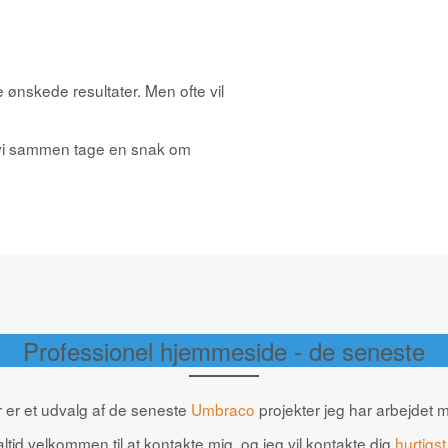
e ønskede resultater. Men ofte vil
 vi sammen tage en snak om
Professionel hjemmeside - de seneste
 er et udvalg af de seneste
Umbraco
projekter jeg har arbejdet 
altid velkommen til at kontakte mig, og jeg vil kontakte dig
hurtigst