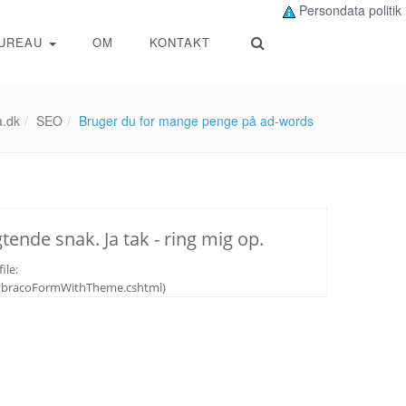
Persondata politik
UREAU
OM
KONTAKT
a.dk
SEO
Bruger du for mange penge på ad-words
tende snak. Ja tak - ring mig op.
ile:
UmbracoFormWithTheme.cshtml)