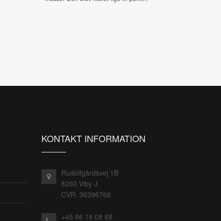
KONTAKT INFORMATION
Rudolfgårdsvej 1B
8260 Viby J
CVR: 36396768
+45 86 18 08 68