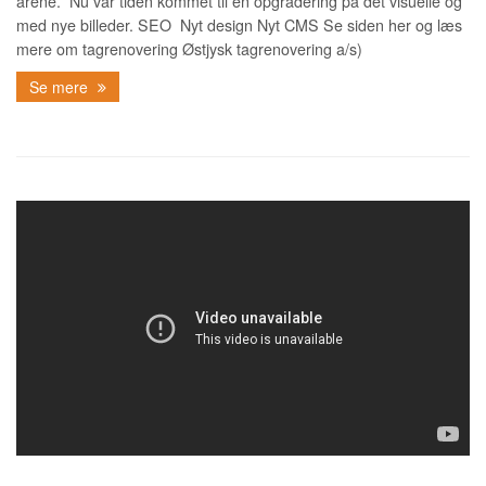
årene. Nu var tiden kommet til en opgradering på det visuelle og
med nye billeder. SEO Nyt design Nyt CMS Se siden her og læs
mere om tagrenovering Østjysk tagrenovering a/s)
Se mere