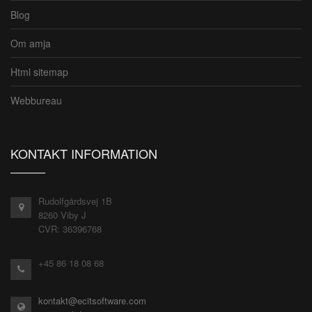
Blog
Om amja
Html sitemap
Webbureau
KONTAKT INFORMATION
Rudolfgårdsvej 1B
8260 Viby J
CVR: 36396768
+45 86 18 08 68
kontakt@ecitsoftware.com