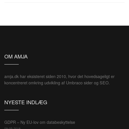
OM AMJA
amja.dk har eksisteret siden 2010, hvor det hovedsageligt er
koncentreret omkring udvikling af Umbraco sider og SEO.
NYESTE INDLÆG
GDPR – Ny EU-lov om databeskyttelse
09-05-2018