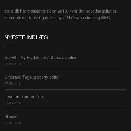
amja.dk har eksisteret siden 2010, hvor det hovedsageligt er
koncentreret omkring udvikling af Umbraco sider og SEO.
NYESTE INDLÆG
GDPR – Ny EU-lov om databeskyttelse
09-05-2018
Umbraco Tags property editor
07-05-2018
Lave en hjemmeside
07-05-2018
Billeder
07-05-2018