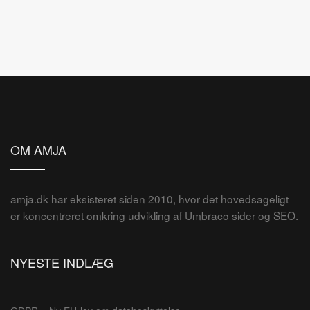
OM AMJA
amja.dk har eksisteret siden 2010, hvor det hovedsageligt
er koncentreret omkring udvikling af Umbraco sider og SEO.
NYESTE INDLÆG