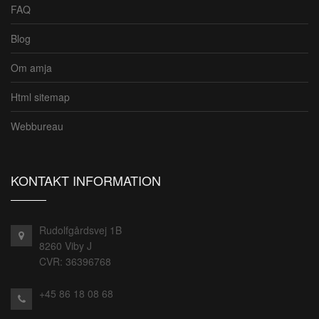
FAQ
Blog
Om amja
Html sitemap
Webbureau
KONTAKT INFORMATION
Rudolfgårdsvej 1B
8260 Viby J
CVR: 36396768
+45 86 18 08 68