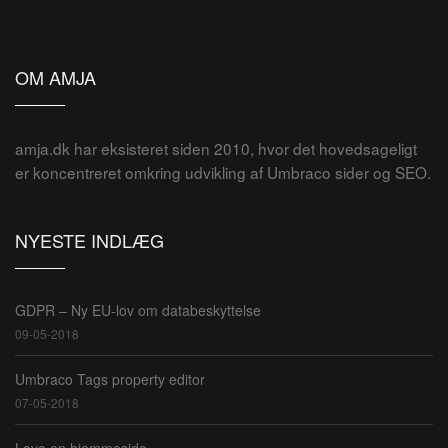
OM AMJA
amja.dk har eksisteret siden 2010, hvor det hovedsageligt
er koncentreret omkring udvikling af Umbraco sider og SEO.
NYESTE INDLÆG
GDPR – Ny EU-lov om databeskyttelse
09-05-2018
Umbraco Tags property editor
07-05-2018
Lave en hjemmeside