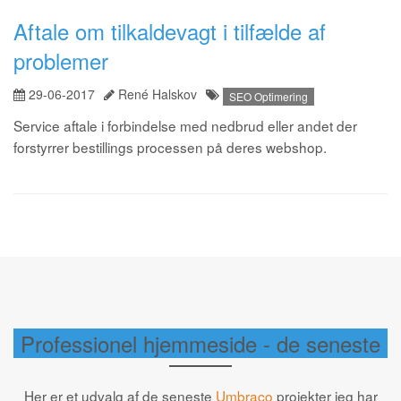
Aftale om tilkaldevagt i tilfælde af
problemer
29-06-2017
René Halskov
SEO Optimering
Service aftale i forbindelse med nedbrud eller andet der
forstyrrer bestillings processen på deres webshop.
Professionel hjemmeside - de seneste
Her er et udvalg af de seneste
Umbraco
projekter jeg har