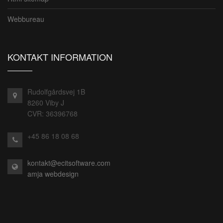
Webbureau
KONTAKT INFORMATION
Rudolfgårdsvej 1B
8260 Viby J
CVR: 36396768
+45 86 18 08 68
kontakt@ecitsoftware.com
amja webdesign