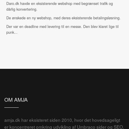
Daro.dk havde en eksisterende webshop med begrænset trafik og
dårlig konvertering.
De ønskede en ny webshop, med deres eksisterende betalingsløsning.
Der var en deadline med levering til en messe. Den blev klaret lige til
punk...
OM AMJA
amja.dk har eksisteret siden 2010, hvor det hovedsageligt
er koncentreret omkring udvikling af Umbraco sider og SEO.